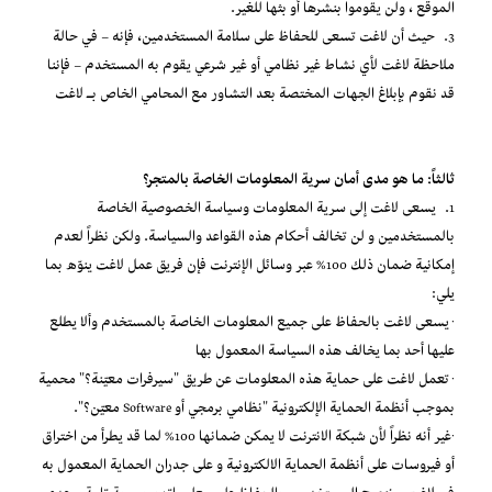
الموقع ، ولن يقوموا بنشرها أو بثها للغير.
3. حيث أن لاغت تسعى للحفاظ على سلامة المستخدمين، فإنه – في حالة
ملاحظة لاغت لأي نشاط غير نظامي أو غير شرعي يقوم به المستخدم – فإننا
قد نقوم بإبلاغ الجهات المختصة بعد التشاور مع المحامي الخاص بـ لاغت
ثالثاً: ما هو مدى أمان سرية المعلومات الخاصة بالمتجر؟
1. يسعى لاغت إلى سرية المعلومات وسياسة الخصوصية الخاصة
بالمستخدمين و لن تخالف أحكام هذه القواعد والسياسة. ولكن نظراً لعدم
إمكانية ضمان ذلك 100% عبر وسائل الإنترنت فإن فريق عمل لاغت ينوّه بما
يلي:
· يسعى لاغت بالحفاظ على جميع المعلومات الخاصة بالمستخدم وألا يطلع
عليها أحد بما يخالف هذه السياسة المعمول بها
· تعمل لاغت على حماية هذه المعلومات عن طريق "سيرفرات معيّنة؟" محمية
بموجب أنظمة الحماية الإلكترونية "نظامي برمجي أو Software معيّن؟".
·غير أنه نظراً لأن شبكة الانترنت لا يمكن ضمانها 100% لما قد يطرأ من اختراق
أو فيروسات على أنظمة الحماية الالكترونية و على جدران الحماية المعمول به