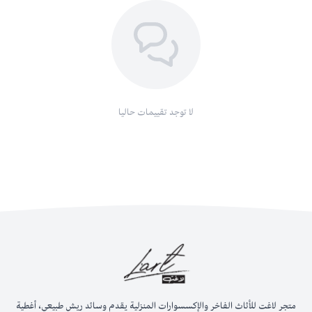
لا توجد تقييمات حاليا
متجر لاغت للأثاث الفاخر والإكسسوارات المنزلية يقدم وسائد ريش طبيعي، أغطية