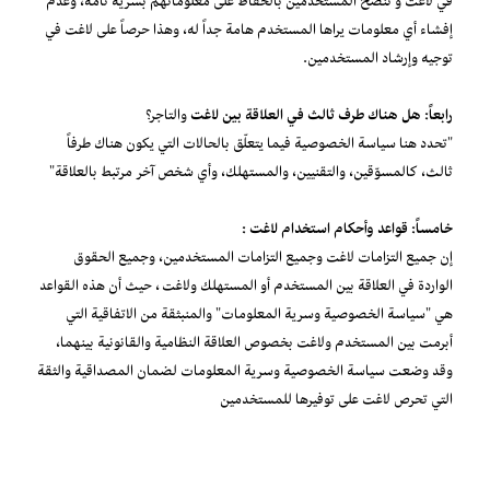
في لاغت و ننصح المستخدمين بالحفاظ على معلوماتهم بسرية تامة، وعدم
إفشاء أي معلومات يراها المستخدم هامة جداً له، وهذا حرصاً على لاغت في
توجيه وإرشاد المستخدمين.
رابعاً: هل هناك طرف ثالث في العلاقة بين لاغت
والتاجر؟
"تحدد هنا سياسة الخصوصية فيما يتعلّق بالحالات التي يكون هناك طرفاً
ثالث، كالمسوّقين، والتقنيين، والمستهلك، وأي شخص آخر مرتبط بالعلاقة"
خامساً: قواعد وأحكام استخدام لاغت :
إن جميع التزامات لاغت وجميع التزامات المستخدمين، وجميع الحقوق
الواردة في العلاقة بين المستخدم أو المستهلك ولاغت ، حيث أن هذه القواعد
هي "سياسة الخصوصية وسرية المعلومات" والمنبثقة من الاتفاقية التي
أبرمت بين المستخدم ولاغت بخصوص العلاقة النظامية والقانونية بينهما،
وقد وضعت سياسة الخصوصية وسرية المعلومات لضمان المصداقية والثقة
التي تحرص لاغت على توفيرها للمستخدمين