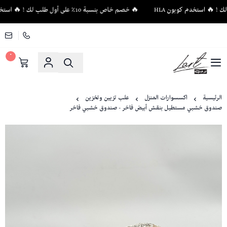
🔥 خصم خاص بنسبة 10٪ على أول طلب لك ! 🔥 استخدم كوبون HLA
٠
لاغت - أثاث فاخر وإكسسوارات منزلية فريدة
الرئيسية
اكسسوارات المنزل
علب تزيين وتخزين
صندوق خشبي مستطيل بنقش أبيض فاخر - صندوق خشبي فاخر