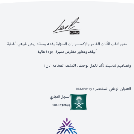
متجر لاغت للأثاث الفاخر والإكسسوارات المنزلية يقدم وسائد ريش طبيعي، أغطية
أنيقة، وعطور مفارش مميزة. جودة عالية
وتصاميم تناسبك لأننا نكمل لوحتك , اكتشف الفخامة الان !
العنوان الوطني المختصر : RMAB8113
السجل التجاري
1010632694