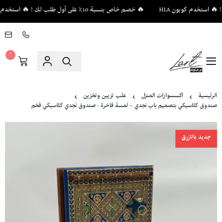
🔥 خصم خاص بنسبة 10٪ على أول طلب لك ! 🔥 استخدم كوبون HLA
٠
لاغت - أثاث فاخر وإكسسوارات منزلية فريدة
الرئيسية
اكسسوارات المنزل
علب تزيين وتخزين
صندوق كلاسيكي بتصميم باب نجدي – لمسة فاخرة - صندوق نجدي كلاسيكي فخم
جديد بالازرق