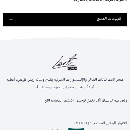
لا تفوت الفرصة، فالفخامة بانتظارك!
تقييمات المنتج
متجر لاغت للأثاث الفاخر والإكسسوارات المنزلية يقدم وسائد ريش طبيعي، أغطية
أنيقة، وعطور مفارش مميزة. جودة عالية
وتصاميم تناسبك لأننا نكمل لوحتك , اكتشف الفخامة الان !
العنوان الوطني المختصر : RMAB8113