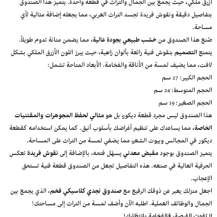
أزرق ملكي، حيث يجمع بين الجمال والتراث في قطعة واحدة. يتميز هذا الصندوق
بتفاصيل دقيقة ونقوش فريدة تجسد التراث العربي، مما يجعله إضافة مثالية لأي
مساحة.
صُنع هذا الصندوق من
خشب طبيعي بجودة عالية
، مما يضمن متانة تدوم طويلاً.
يتمتع
التصميم
بنقوش فنية رائعة بألوان زاهية، حيث يبرز اللون الأزرق الملكي بشكل
لافت، مما يضيف لمسة من الأناقة والفخامة. الأبعاد المتاحة تشمل:
الحجم الكبير: 27 سم
الحجم المتوسط: 24 سم
الحجم الصغير: 19 سم
هذا الصندوق ليس مجرد قطعة ديكور، بل هو
مثالي لحفظ المجوهرات والمقتنيات
الخاصة
، مما يساعدك على تنظيم أغراضك بأسلوب أنيق. كما يمكن استخدامه كقطعة
ديكور في المجالس وبيوت الشعر، مما يضفي لمسة من التراث على المساحة.
يتميز الصندوق بوجود
مقبض معدني
يسهّل فتحه، بالإضافة إلى
نقوش فريدة
تعكس
الحرفية العالية في صنعه. هذه التفاصيل تجعل من الصندوق قطعة فنية تستحق
الإعجاب.
اجعل منزلك يعبر عن ذوقك الرفيع مع
صندوق نجدي كلاسيكي فخم
، الذي يجمع بين
الجمال والوظائف العملية. اطلبه الآن وأضف لمسة من التراث إلى مساحتك!