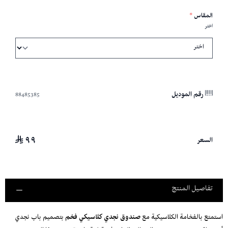
المقاس
*
اختر
88485385
رقم الموديل
٩٩
السعر
تفاصيل المنتج
استمتع بالفخامة الكلاسيكية مع
صندوق نجدي كلاسيكي فخم
بتصميم باب نجدي