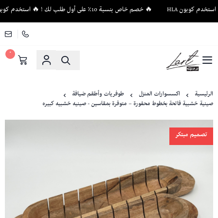
🔥 خصم خاص بنسبة 10٪ على أول طلب لك ! 🔥 استخدم كوبون HLA
٠
لاغت - أثاث فاخر وإكسسوارات منزلية فريدة
الرئيسية
اكسسوارات المنزل
طوفريات وأطقم ضيافة
صينية خشبية فاتحة بخطوط محفورة – متوفرة بمقاسين - صينيه خشبيه كبيره
تصميم مبتكر