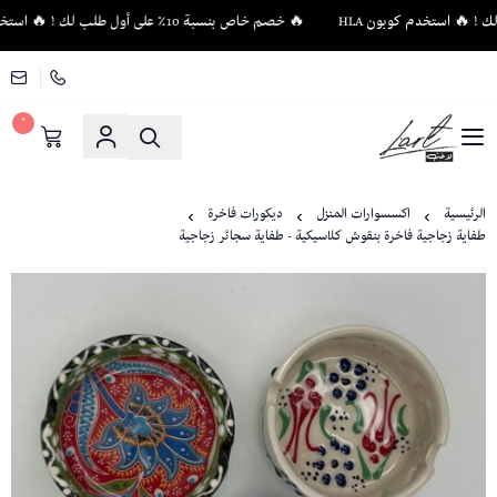
🔥 خصم خاص بنسبة 10٪ على أول طلب لك ! 🔥 استخدم كوبون HLA
٠
لاغت - أثاث فاخر وإكسسوارات منزلية فريدة
الرئيسية
اكسسوارات المنزل
ديكورات فاخرة
طفاية زجاجية فاخرة بنقوش كلاسيكية - طفاية سجائر زجاجية