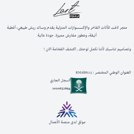
متجر لاغت للأثاث الفاخر والإكسسوارات المنزلية يقدم وسائد ريش طبيعي، أغطية
أنيقة، وعطور مفارش مميزة. جودة عالية
وتصاميم تناسبك لأننا نكمل لوحتك , اكتشف الفخامة الان !
العنوان الوطني المختصر : RMAB8113
السجل التجاري
1010632694
موثق لدى منصة الأعمال