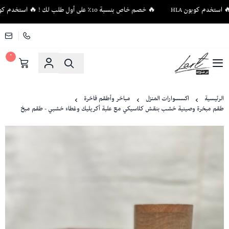
🔥 خصم خاص بنسبة 10٪ على أول طلب لك ! 🔥 استخدم كوبون HLA
٠
لاغت - أثاث فاخر وإكسسوارات منزلية فريدة
الرئيسية
اكسسوارات المنزل
مباخر وأطقم فاخرة
طقم مبخرة وصينية خشب بنقش كلاسيكي مع علبة أكريليك وغطاء خشبي - طقم مبخ