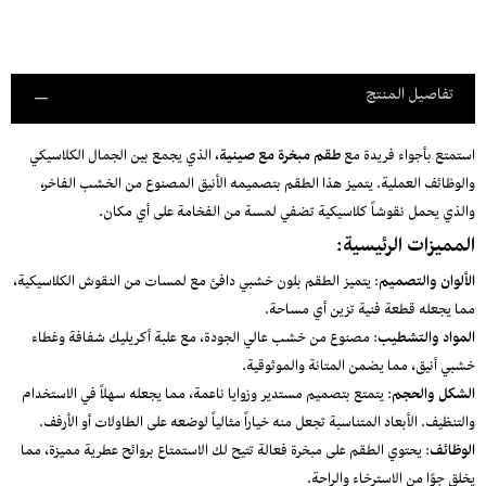
تفاصيل المنتج
استمتع بأجواء فريدة مع
طقم مبخرة مع صينية
، الذي يجمع بين الجمال الكلاسيكي
والوظائف العملية. يتميز هذا الطقم بتصميمه الأنيق المصنوع من الخشب الفاخر،
والذي يحمل نقوشاً كلاسيكية تضفي لمسة من الفخامة على أي مكان.
المميزات الرئيسية:
الألوان والتصميم
: يتميز الطقم بلون خشبي دافئ مع لمسات من النقوش الكلاسيكية،
مما يجعله قطعة فنية تزين أي مساحة.
المواد والتشطيب
: مصنوع من خشب عالي الجودة، مع علبة أكريليك شفافة وغطاء
خشبي أنيق، مما يضمن المتانة والموثوقية.
الشكل والحجم
: يتمتع بتصميم مستدير وزوايا ناعمة، مما يجعله سهلاً في الاستخدام
والتنظيف. الأبعاد المتناسبة تجعل منه خياراً مثالياً لوضعه على الطاولات أو الأرفف.
الوظائف
: يحتوي الطقم على مبخرة فعالة تتيح لك الاستمتاع بروائح عطرية مميزة، مما
يخلق جوًا من الاسترخاء والراحة.