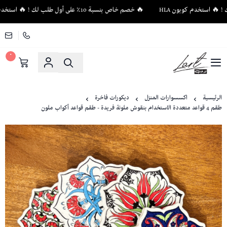
🔥 خصم خاص بنسبة 10٪ على أول طلب لك ! 🔥 استخدم كوبون HLA
٠
لاغت - أثاث فاخر وإكسسوارات منزلية فريدة
الرئيسية
اكسسوارات المنزل
ديكورات فاخرة
طقم 4 قواعد متعددة الاستخدام بنقوش ملونة فريدة - طقم قواعد أكواب ملون