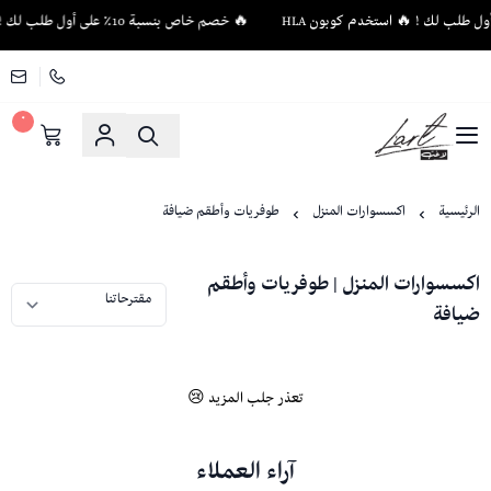
🔥 خصم خاص بنسبة 10٪ على أول طلب لك ! 🔥 استخدم كوبون HLA
٠
لاغت - أثاث فاخر وإكسسوارات منزلية فريدة
الرئيسية
اكسسوارات المنزل
طوفريات وأطقم ضيافة
اكسسوارات المنزل | طوفريات وأطقم
ضيافة
تعذر جلب المزيد 😢
آراء العملاء