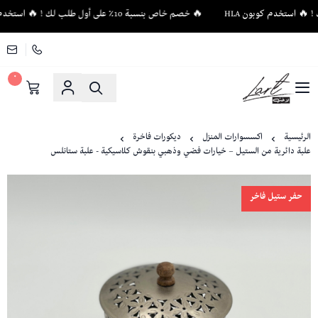
🔥 خصم خاص بنسبة 10٪ على أول طلب لك ! 🔥 استخدم كوبون HLA
٠
لاغت - أثاث فاخر وإكسسوارات منزلية فريدة
الرئيسية
اكسسوارات المنزل
ديكورات فاخرة
علبة دائرية من الستيل – خيارات فضي وذهبي بنقوش كلاسيكية - علبة ستانلس
حفر ستيل فاخر