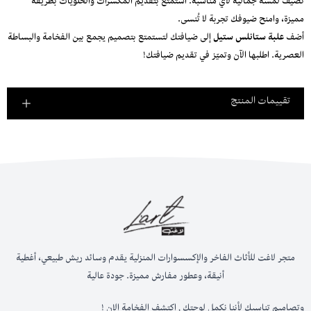
تضيف لمسة جمالية لأي مناسبة. استمتع بتقديم المكسرات والحلويات بطريقة
مميزة، وامنح ضيوفك تجربة لا تُنسى.
أضف
علبة ستانلس ستيل
إلى ضيافتك لتستمتع بتصميم يجمع بين الفخامة والبساطة
العصرية. اطلبها الآن وتميّز في تقديم ضيافتك!
تقييمات المنتج
متجر لاغت للأثاث الفاخر والإكسسوارات المنزلية يقدم وسائد ريش طبيعي، أغطية
أنيقة، وعطور مفارش مميزة. جودة عالية
وتصاميم تناسبك لأننا نكمل لوحتك , اكتشف الفخامة الان !