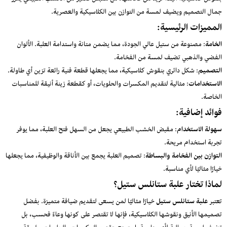
بنقوش كلاسيكية أنيقة تزيد من فخامتها، مع مقبض صغير من الخشب الطبيعي يعزز
جمال التصميم ويضيف لمسة من التوازن بين الكلاسيكية والعصرية.
المميزات الرئيسية:
الخامة
: مصنوعة من ستيل عالي الجودة، مما يضمن متانة واستدامة العلبة. الألوان
الفضي والذهبي تضيف لمسة من الفخامة.
التصميم
: شكل دائري بنقوش كلاسيكية، مما يجعلها قطعة فنية رائعة تزين أي طاولة.
الاستخدامات
: مثالية لتقديم المكسرات والحلويات، أو كقطعة زينة أنيقة للمناسبات
الخاصة.
فوائد إضافية:
سهولة الاستخدام
: مقبض الخشب الطبيعي يجعل من السهل فتح العلبة، مما يوفر
تجربة استخدام مريحة.
التوازن بين الفخامة والبساطة
: تصميم العلبة يجمع بين الأناقة والوظيفية، مما يجعلها
خيارًا مثاليًا لأي مناسبة.
لماذا تختار علبة ستانلس ستيل؟
تعتبر
علبة ستانلس ستيل
خيارًا مثاليًا لمن يسعى لتقديم ضيافة متميزة. بفضل
تصميمها الأنيق ونقوشها الكلاسيكية، فإنها لا تقتصر على كونها وعاءً فحسب، بل