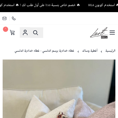
🔥 خصم خاص بنسبة 10٪ على أول طلب لك ! 🔥 استخدم كوبون HLA
٠
لاغت - أثاث فاخر وإكسسوارات منزلية فريدة
الرئيسية
أغطية وسائد
غطاء خدادية برسم اندلسي - غطاء خدادية اندلسي