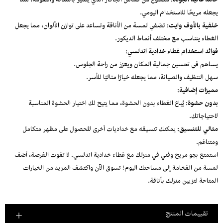
خامة عالية الجودة:
مصنوع من قماش الجاكار الذي يتميز بالمتانة والنعومة، مما
يجعله مريحًا للاستخدام اليومي.
خلفية بالأوف وايت:
تضفي لمسة من الأناقة وتساعد على توازن الألوان، مما يجعل
الغطاء يتناسب مع مختلف أنماط الديكور.
فوائد استخدام غطاء خدادية اندلسي:
يساهم في تحسين جمالية المكان ويعزز من راحة الجلوس.
سهل التنظيف والصيانة، مما يجعله خيارًا مثاليًا للأسر.
مميزات إضافية:
بدون حشوة:
يُباع الغطاء بدون الحشوة، مما يتيح لك اختيار الحشوة المناسبة
لاحتياجاتك.
مثالي للتنسيق:
يمكنك تنسيقه مع خداديات أخرى للحصول على مظهر متكامل
ومتناغم.
استمتع بجو مريح وفني في منزلك مع غطاء خدادية اندلسي. لا تفوت الفرصة، أضف
لمسة من الفخامة إلى مساحتك اليوم! تسوق الآن واكتشف المزيد من الخيارات
المتاحة لتزيين منزلك بأناقة.
تقييمات المنتج