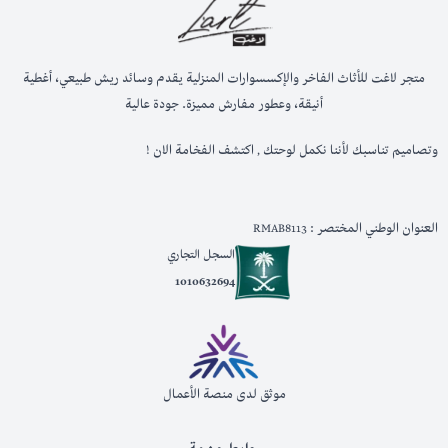
متجر لاغت للأثاث الفاخر والإكسسوارات المنزلية يقدم وسائد ريش طبيعي، أغطية
أنيقة، وعطور مفارش مميزة. جودة عالية
وتصاميم تناسبك لأننا نكمل لوحتك , اكتشف الفخامة الان !
العنوان الوطني المختصر : RMAB8113
السجل التجاري
1010632694
موثق لدى منصة الأعمال