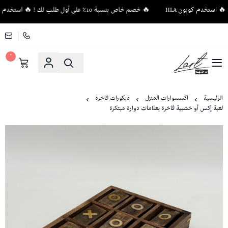
🔥 خصم خاص بنسبة 10٪ على أول طلب لك ! 🔥 استخدم كوبون HLA
٠
لاغت - أثاث فاخر وإكسسوارات منزلية فريدة
الرئيسية
اكسسوارات المنزل
ديكورات فاخرة
لعبة إكس أو خشبية فاخرة بعلامات دوارة مبتكرة