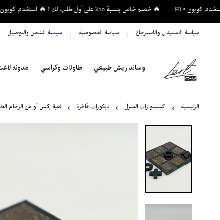
🔥 خصم خاص بنسبة 10٪ على أول طلب لك ! 🔥 استخدم كوبون HLA
سياسة الاستبدال والاسترجاع
سياسة الخصوصية
سياسة الشحن والتوصيل
وسائد ريش طبيعي
طاولات وكراسي
مدونة لاغت
لاغت - أثاث فاخر وإكسسوارات منزلية فريدة
الرئيسية
اكسسوارات المنزل
ديكورات فاخرة
لعبة إكس أو من الرخام الطب