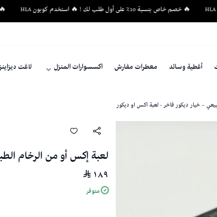
🔥 خصم خاص بنسبة 10٪ على أول طلب لك ! 🔥 استخدم كوبون HLA
🔥 خصم خاص بنسب
أغطية وسائد
معطرات مفارش
اكسسوارات المنزل
لاغت ديزاين
يعي – خيار ديكور فاخر - لعبة اكس او ديكور
لعبة إكس أو من الرخام الطب
١٨٩
متوفر