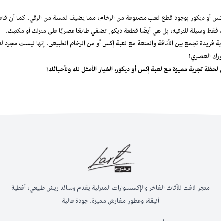
إكس أو ديكور بوجود قطع لعب مصنوعة من الرخام، مما يضيف لمسة من الرقي. كما أن ق
فقط وسيلة للترفيه، بل هي أيضًا قطعة ديكور تضفي طابعًا عصريًا على منزلك أو مكتبك.
ة فريدة تجمع بين الأناقة والمتعة مع لعبة إكس أو من الرخام الطبيعي. إنها ليست مجرد لعب
رك العصري!
حظة تجربة مميزة مع لعبة إكس أو ديكور، الخيار الأمثل لك ولأحبائك!
متجر لاغت للأثاث الفاخر والإكسسوارات المنزلية يقدم وسائد ريش طبيعي، أغطية
أنيقة، وعطور مفارش مميزة. جودة عالية