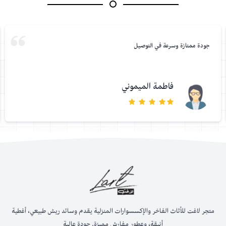
جودة ممتازة وسرعة في التوصيل
فاطمة الميموني
متجر لاغت للأثاث الفاخر والإكسسوارات المنزلية يقدم وسائد ريش طبيعي، أغطية
أنيقة، وعطور مفارش مميزة. جودة عالية