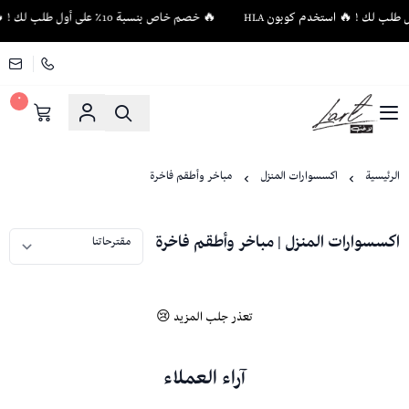
🔥 خصم خاص بنسبة 10٪ على أول طلب لك ! 🔥 استخدم كوبون HLA
٠
لاغت - أثاث فاخر وإكسسوارات منزلية فريدة
الرئيسية
اكسسوارات المنزل
مباخر وأطقم فاخرة
اكسسوارات المنزل | مباخر وأطقم فاخرة
تعذر جلب المزيد 😢
آراء العملاء