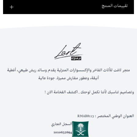
تقييمات المنتج
متجر لاغت للأثاث الفاخر والإكسسوارات المنزلية يقدم وسائد ريش طبيعي، أغطية
أنيقة، وعطور مفارش مميزة. جودة عالية
وتصاميم تناسبك لأننا نكمل لوحتك , اكتشف الفخامة الان !
العنوان الوطني المختصر : RMAB8113
السجل التجاري
1010632694