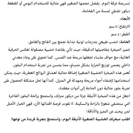
تسريحة غرفة النوم. بفضل حجمها الصغير، فهي مثالية للاستخدام اليومي أو كقطعة
ديكور تضفي لمسة من الفخامة.
الأبعاد:
الارتفاع: 6 سم
القطر: 5 سم
الخامة:
خشب طبيعي بتدرجات لونية جذابة تجمع بين الفاتح والغامق.
تتميز المبخرة بتفاصيلها الدقيقة، حيث تأتي بقاعدة خشبية مصقولة تعكس الحرفية
العالية، مع حواف ملساء تجعلها مريحة عند اللمس. كما تحتوي على وعاء معدني
داخلي يضمن توزيع الحرارة بشكل متساوٍ، مما يحسن من تجربة استخدام البخور.
تُعتبر هذه المبخرة الخشبية الصغيرة إضافة مثالية لعشاق الروائح العطرية، حيث يمكن
استخدامها لإضفاء أجواء مريحة ومهدئة في المنزل. كما أنها تحل مشكلة الحصول على
تجربة بخور مثالية دون الحاجة إلى أدوات معقدة.
اجعل من هذه المبخرة الأنيقة جزءًا من ديكور منزلك، واستمتع برائحة البخور الفاخرة
التي ستضفي شعورًا بالراحة والسكينة. لا تفوت فرصة اقتنائها الآن، فهي الخيار الأمثل
لمن يبحث عن التميز والأناقة!
اطلب مبخرتك الخشبية الصغيرة الأنيقة اليوم، واستمتع بتجربة فريدة من نوعها!