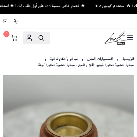
🔥 خصم خاص بنسبة 10٪ على أول طلب لك ! 🔥 استخدم كوبون HLA
٠
لاغت - أثاث فاخر وإكسسوارات منزلية فريدة
الرئيسية
اكسسوارات المنزل
مباخر وأطقم فاخرة
مبخرة خشبية صغيرة بلونين فاتح وغامق - مبخرة خشبية صغيرة أنيقة