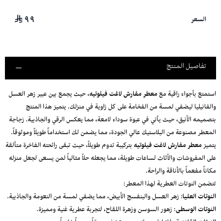
٩٩
السعر
تفاصيل المنتج
استمتع بأجواء راقية مع
معطر مفارش لاغت فيلوتيه
، حيث يجمع بين عبير زهر العسل
والفانيليا ليضفي لمسة من الفخامة على كل زاوية في منزلك. يتميز هذا المنتج
بتصميمه الأنيق، حيث يأتي في عبوة سوداء لامعة، مما يعكس الرقي والجاذبية. زجاجة
المعطر مصنوعة من البلاستيك عالي الجودة، مما يضمن لك استخداماً طويلاً وموثوقاً.
يتميز
معطر مفارش لاغت فيلوتيه
بتركيبة تدوم طويلاً، حيث تبقى رائحته الفاخرة متألقة
على المفروشات والأثاث لساعات طويلة، مما يجعله حلاً مثالياً لمن يسعى لجعل منزله
مكاناً مفعماً بالأناقة والراحة.
تتضمن النوتات العطرية لهذا المعطر:
النوتات العليا
: زهر العسل والبنفسج الأبيض، مما يضفي لمسة من النعومة والجاذبية.
النوتات الوسطى
: زهور السوسن وزهرة اللقاح، لتجربة عطرية غنية ومميزة.