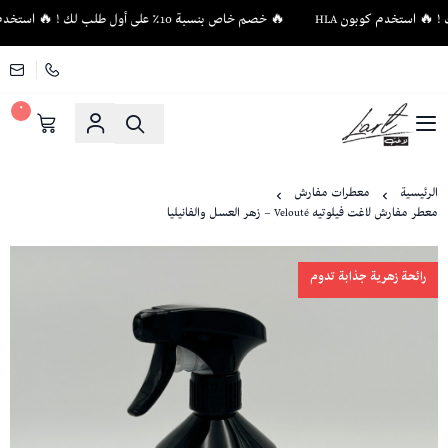
🔥 خصم خاص بنسبة 10٪ على أول طلب لك ! 🔥 استخدم كوبون HLA
٠
لاغت - أثاث فاخر وإكسسوارات منزلية فريدة
الرئيسية
معطرات مفارش
معطر مفارش لاغت فيلوتيه Velouté – زهر العسل والفانيليا
رائحة زهرية جذابة تدوم