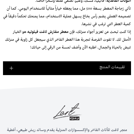
النوتات القاعدية
: فانيليا، مسك، وعنبر، تضفي عمقاً وسحراً خاصاً.
تأتي زجاجة المعطر بسعة 500 مل، مما يجعله خياراً مثالياً للاستخدام اليومي. كما أن
تصميمه العملي يضم رأس بخاخ يسهل عملية الاستخدام، مما يمنحك تحكماً دقيقاً في
كمية العطر التي ترغب في نشرها.
إذا كنت تبحث عن تعزيز أجواء منزلك، فإن
معطر مفارش لاغت فيلوتيه
هو الخيار
الأمثل لك. لا تفوت الفرصة لتجربة هذا العطر الفاخر الذي سيجعل كل زاوية في منزلك
تنبض بالحياة والجمال. اطلبه الآن وأضف لمسة من الرقي إلى حياتك!
تقييمات المنتج
متجر لاغت للأثاث الفاخر والإكسسوارات المنزلية يقدم وسائد ريش طبيعي، أغطية