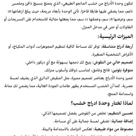
تتكون وحدة الأدراج من خشب المانجو الطبيعي، الذي يتمتع بنسيج دافئ وملمس
ناعم، مما يضفي عليها طابعًا فاخرًا. تأتي الوحدة بأبعاد مريحة، حيث يبلغ ارتفاعها 18
سم، وعرضها 18 سم، وعمقها 12 سم، مما يجعلها مثالية للاستخدام على التسريحات أو
الطاولات أو حتى في مدخل المنزل.
الميزات الرئيسية:
أربعة أدراج متناسقة
: توفر لك مساحة كافية لتنظيم المجوهرات، أدوات المكياج، أو
الأغراض الشخصية الصغيرة.
تصميم خالي من النقوش
: يتيح لك دمجها بسهولة مع أي ديكور داخلي.
متوفرة بلونين
: فاتح وغامق، لتناسب ذوقك وأسلوب منزلك.
تتميز وحدة الأدراج بعناصر تصميم مميزة، مثل المقبض الدائري الذي يضيف لمسة
عصرية. كما أن الخشب المستخدم يظهر علامات الجودة العالية، مما يضمن لك متانة
واستدامة المنتج.
لماذا تختار وحدة ادراج خشب؟
تحسين التنظيم
: تخلص من الفوضى بفضل تصميمها الذكي.
إضافة جمالية
: تضفي لمسة جمالية على أي مساحة.
مصنوعة من مواد طبيعية
: تعكس التزامك بالاستدامة والبيئة.