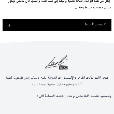
اجعل من هذه الوحدة إضافة عملية وأنيقة إلى مساحتك، واطلبها الآن لتكمل ديكور
منزلك بتصميم بسيط وجذاب!
تقييمات المنتج
متجر لاغت للأثاث الفاخر والإكسسوارات المنزلية يقدم وسائد ريش طبيعي، أغطية
أنيقة، وعطور مفارش مميزة. جودة عالية
وتصاميم تناسبك لأننا نكمل لوحتك , اكتشف الفخامة الان !