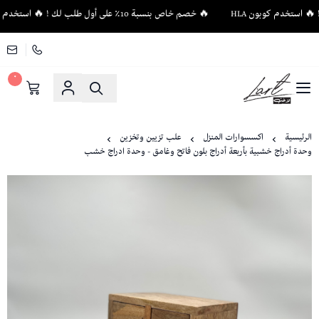
🔥 خصم خاص بنسبة 10٪ على أول طلب لك ! 🔥 استخدم كوبون HLA
٠
لاغت - أثاث فاخر وإكسسوارات منزلية فريدة
الرئيسية
اكسسوارات المنزل
علب تزيين وتخزين
وحدة أدراج خشبية بأربعة أدراج بلون فاتح وغامق - وحدة ادراج خشب